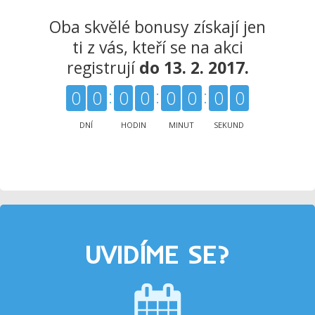
Oba skvělé bonusy získají jen
ti z vás, kteří se na akci
registrují
do 13. 2. 2017.
0
0
0
0
0
0
0
0
DNÍ
HODIN
MINUT
SEKUND
UVIDÍME SE?