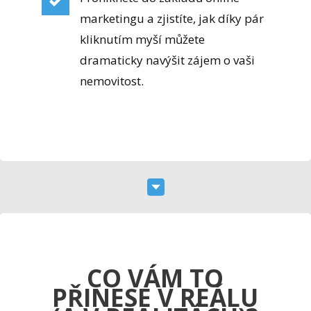
marketingu a zjistíte, jak díky pár
kliknutím myší můžete
dramaticky navýšit zájem o vaši
nemovitost.
CO VÁM TO
PŘINESE V REÁLU