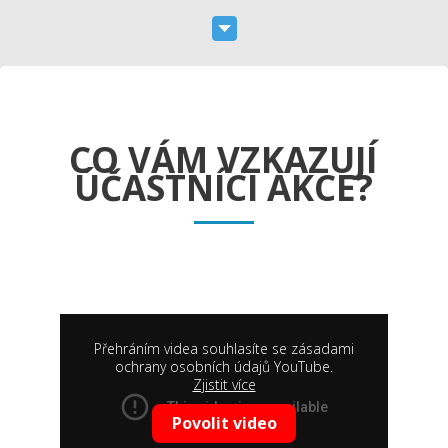
CO VÁM VZKAZUJÍ
ÚČASTNÍCI AKCE?
Přehráním videa souhlasíte se zásadami
ochrany osobních údajů YouTube.
Zjistit více
Povolit video