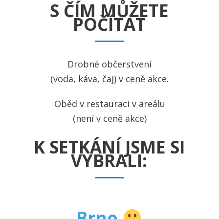
S ČÍM MŮŽETE
POČÍTAT
Drobné občerstvení
(voda, káva, čaj) v ceně akce.
Oběd v restauraci v areálu
(není v ceně akce)
K SETKÁNÍ JSME SI
VYBRALI:
Brno