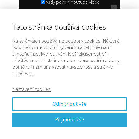
Vždy povolit Youtube videa
Tato stránka používá cookies
Přehráním videa souhlasíte se zásadami
ochrany osobních údajů YouTube.
Na stránkách používáme soubory cookies. Některé
Zjistit více
jsou nezbytné pro fungování stránek, jiné nám
Povolit video
umožňují poskytnout vám lepší zkušenost při
návštěvě našich stránek nebo zobrazování reklamy,
Vždy povolit Youtube videa
pomáhají nám analyzovat návštěvnost a stránky
zlepšovat.
Nastavení cookies
Odmítnout vše
Přijmout vše