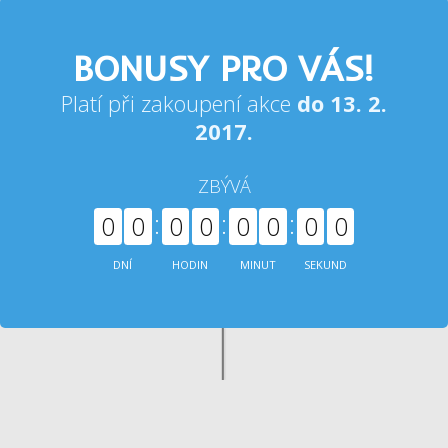
BONUSY PRO VÁS!
Platí při zakoupení akce
do 13. 2.
2017.
ZBÝVÁ
0
0
0
0
0
0
0
0
DNÍ
HODIN
MINUT
SEKUND