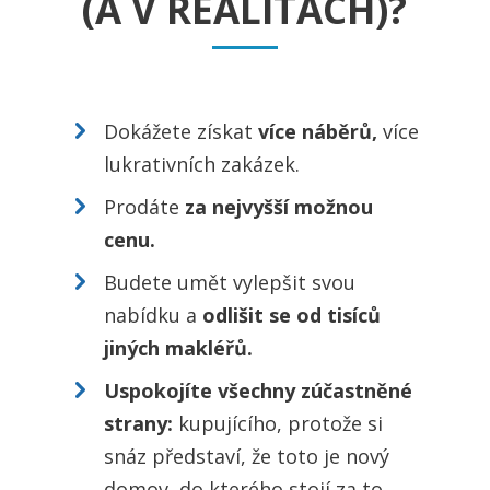
(A V REALITÁCH)?
Dokážete získat
více náběrů,
více
lukrativních zakázek.
Prodáte
za nejvyšší možnou
cenu.
Budete umět vylepšit svou
nabídku a
odlišit se od tisíců
jiných makléřů.
Uspokojíte všechny zúčastněné
strany:
kupujícího, protože si
snáz představí, že toto je nový
domov, do kterého stojí za to